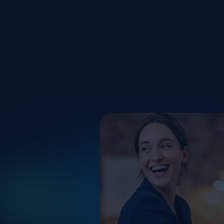
Kein Prüfen
Nachrechn
Stundenzettel prüfen? Ex
klären? Das frisst im Allta
digitalisieren Sie Ihre Zei
gesetzeskonform. Pausen
Zuschläge werden automat
Vorgaben, auch bei indivi
Demo vereinbaren