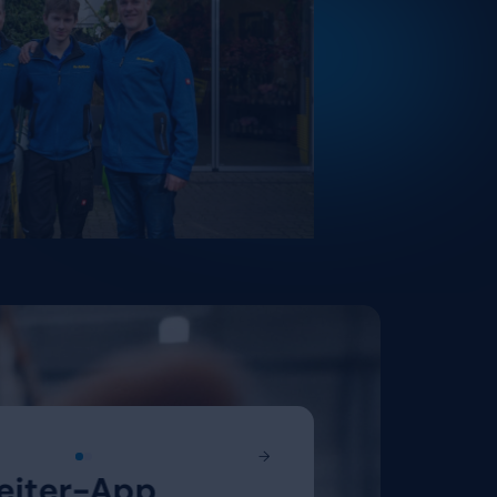
nicht umgekehrt. Wir machen es Ihre
einfach wie möglich, ihre Zeiten korre
per Terminal mit Chip oder Sma
per App – auch mit Standortabgl
per digitalem Stundenzettel.
Entscheiden Sie, was zu Ihrem Unter
dafür, dass sich die Zeiterfassung nah
Teams integriert. So steigt die Nutz
Zur Mitarbeiter-App