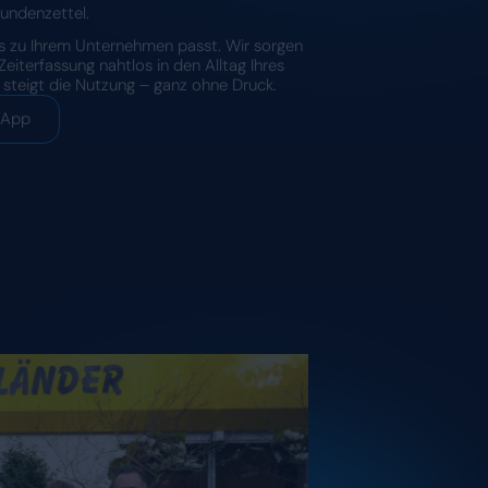
Digitale Zeiterfa
Ihr Team wirklic
Neue Systeme scheitern nicht an der
Akzeptanz. Deshalb passt sich Dyflexi