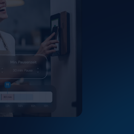
SEITE
←
Mitarbeiter-A