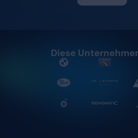
direkt verlä
fundierte Pe
DSGVO-konf
Nahtlos in 
Demo an
Diese Unte