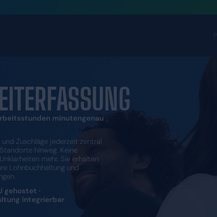
TALE ZEITERFASS
s erfassen Sie Arbeitsstunden minutengenau
konform.
 Stunden, Pausen und Zuschläge jederzeit zentral
uch über mehrere Standorte hinweg. Keine
tenpflege, keine Unklarheiten mehr. Sie erhalten