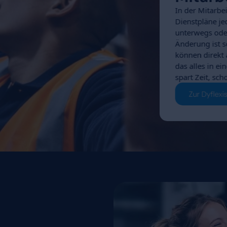
triert die Zeit
Das hat sofort für
orgt.“
er, Der Holländer – Pflanzencenter