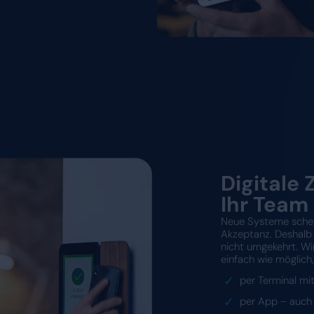
. Kein
en
cel-Listen abgleichen? Rückfragen
g wertvolle Zeit. Mit Dyflexis
terfassung – smart, zuverlässig und
, Urlaubstage, Überstunden und
isch korrekt berechnet. Nach Ihren
duellen Arbeitszeitmodellen.