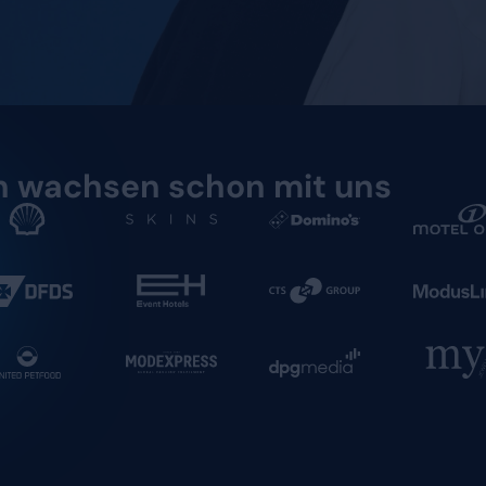
ssliche Daten für Ihre Lohnbuchhaltung und
rsonalentscheidungen.
orm · In der EU gehostet ·
Ihre Lohnbuchhaltung integrierbar
fordern
rnehmen wachsen scho