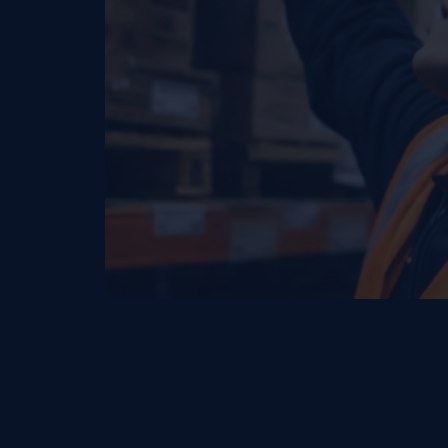
„Dyflexis regis
minutengenau. 
Akzeptanz ges
Gerben Reurink, Filialleit