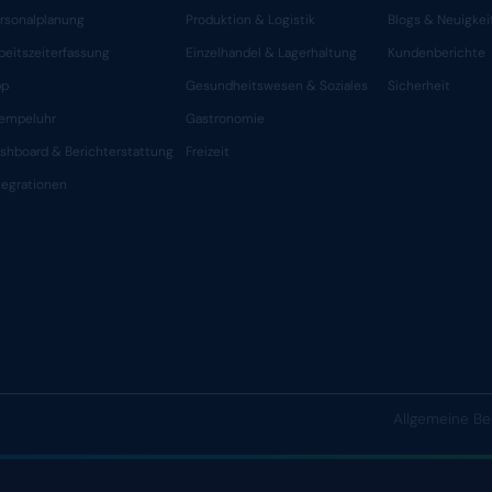
PRODUCT
LÖSUNG
WICHTIGE FUNKTIONEN
NACH ME
Personalplanung
Produktio
Arbeitszeiterfassung
Einzelhan
App
Gesundhe
Stempeluhr
Gastrono
Dashboard & Berichterstattung
Freizeit
Integrationen