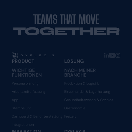
TEAMS THAT MOVE
TOGETHER
PRODUCT
LÖSUNG
WICHTIGE
NACH MEINER
FUNKTIONEN
BRANCHE
Personalplanung
Produktion & Logistik
Arbeitszeiterfassung
Einzelhandel & Lagerhaltung
App
Gesundheitswesen & Soziales
Stempeluhr
Gastronomie
Dashboard & Berichterstattung
Freizeit
Integrationen
INSPIRATION
DYFLEXIS