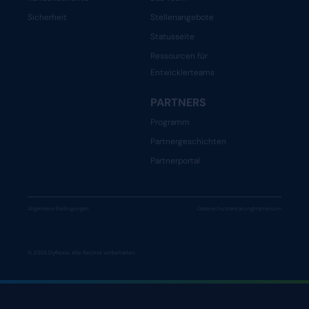
Sicherheit
Stellenangebote
Statusseite
Ressourcen für
Entwicklerteams
PARTNERS
Programm
Partnergeschichten
Partnerportal
Allgemeine Bedingungen
Datenschutzerklärung
Impressum
© 2026 Dyflexis. Alle Rechte vorbehalten.