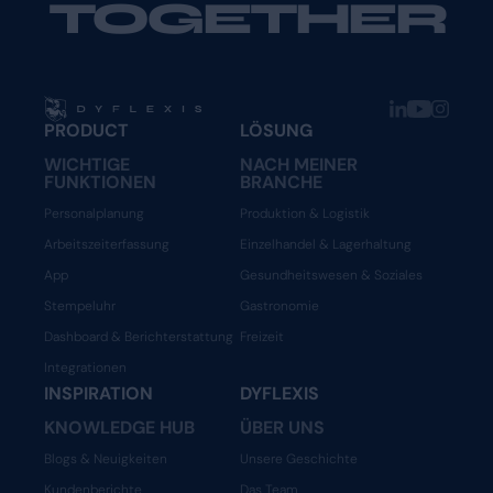
TOGETHER
PRODUCT
LÖSUNG
WICHTIGE
NACH MEINER
FUNKTIONEN
BRANCHE
Personalplanung
Produktion & Logistik
Arbeitszeiterfassung
Einzelhandel & Lagerhaltung
App
Gesundheitswesen & Soziales
Stempeluhr
Gastronomie
Dashboard & Berichterstattung
Freizeit
Integrationen
INSPIRATION
DYFLEXIS
KNOWLEDGE HUB
ÜBER UNS
Blogs & Neuigkeiten
Unsere Geschichte
Kundenberichte
Das Team