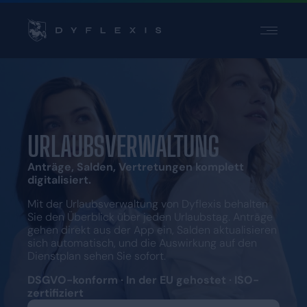
PRODUKT
BRANCHEN
INSPIRATION
PARTNER
URLAUBSVERWALTUNG
PREISE
Anträge, Salden, Vertretungen komplett
digitalisiert.
Mit der Urlaubsverwaltung von Dyflexis behalten
Kontakt
Sie den Überblick über jeden Urlaubstag. Anträge
Support
gehen direkt aus der App ein, Salden aktualisieren
sich automatisch, und die Auswirkung auf den
Login
Dienstplan sehen Sie sofort.
Wählen Sie eine Sprache
DSGVO-konform · In der EU gehostet · ISO-
zertifiziert