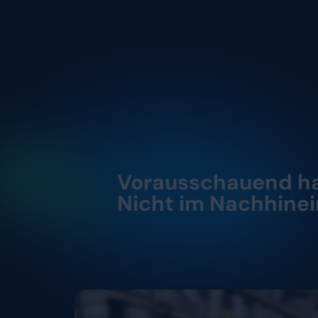
Kosten ent
Entscheidu
machen sie 
Personal ist der größte K
verlässliche Daten. Dyflex
und Soll-Ist-Abweichunge
Blick, wo Kosten steigen 
Nachhinein, sondern sofor
auseinanderlaufen. So kön
Demo