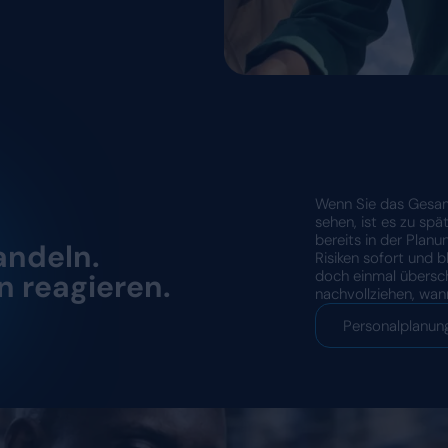
stehen durch
ngen. Daten
sichtbar.
ostenfaktor. Deshalb brauchen Sie
is bringt Personaleinsatz, Leistung
n zusammen. Sie sehen auf einen
und wo Spielraum bleibt. Nicht im
t, wenn Planung und Realität
nen Sie direkt gegensteuern.