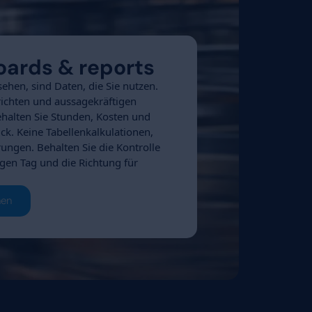
Wenn Sie das Gesamtbild erst nach
sehen, ist es zu spät. Deshalb stellt 
bereits in der Planung direkt dem Bu
Risiken sofort und bleiben handlungs
doch einmal überschritten werden, k
nachvollziehen, wann und warum es 
Personalplanung
Demo