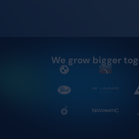
Die richtige
Zahlen, die 
Demo an
We grow bi