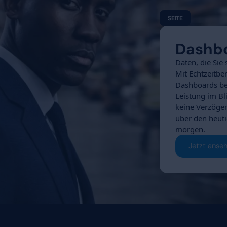
uend handeln.
chhinein reagieren.