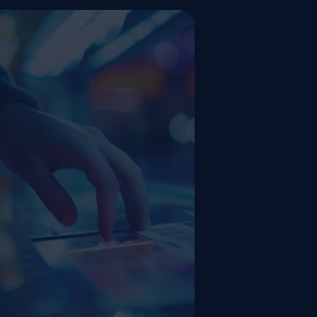
SEITE
Dashboards & 
Daten, die Sie sehen, sind Date
Mit Echtzeitberichten und auss
Dashboards behalten Sie Stun
Leistung im Blick. Keine Tabell
keine Verzögerungen. Behalten 