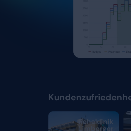
Entscheidu
gut wie die
denen sie 
Sie können nur fundiert e
Zahlen haben. Das beginn
korrekt und eindeutig erf
und Ausstempeln einfach 
Eingaben. Die erfassten 
und fehlerfrei verarbeitet
Datengrundlage für unter
Digitale Stempeluhr