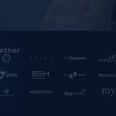
n Entscheidungen treffen. Im richtigen Moment. Mit
stimmen.
forden
gger together