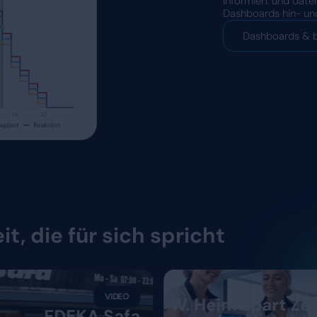
ngen sind nur so
 Daten, auf
beruhen
ntscheiden, wenn Sie verlässliche
t schon damit, dass Arbeitszeiten
asst werden. Dyflexis macht das Ein-
für alle – ganz ohne manuelle
Arbeitsstunden werden automatisch
. So entsteht eine nachvollziehbare
nehmerische Entscheidungen.
Demo