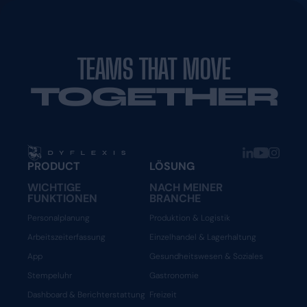
Eine Demo anfordern
Eine Demo anfordern
TEAMS THAT MOVE
TOGETHER
PRODUCT
LÖSUNG
WICHTIGE
NACH MEINER
FUNKTIONEN
BRANCHE
Personalplanung
Produktion & Logistik
Arbeitszeiterfassung
Einzelhandel & Lagerhaltung
App
Gesundheitswesen & Soziales
Stempeluhr
Gastronomie
Dashboard & Berichterstattung
Freizeit