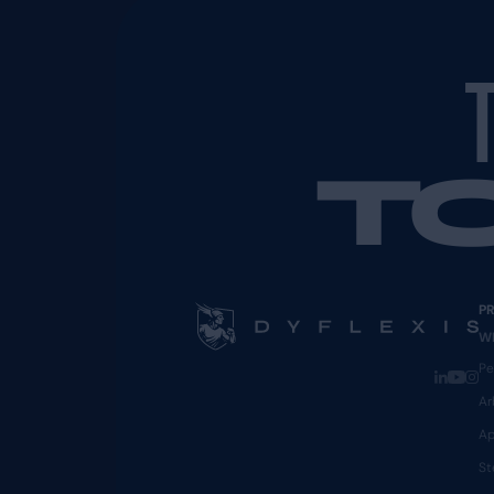
sind.
Schritt 4: Vor
Nun ist es an der Zeit, di
darauf zugreifen können –
wird, um DSGVO-Konformit
Schritt 5: Die
Lassen Sie sich die System
Bedürfnisse anpassen, ode
Feedback von Teammitglie
Mit diesen fünf Schritte
Personalmanagement in I