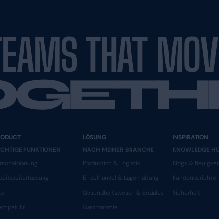
auswahl treffen
e passenden Anbieter in die engere Wahl zu ziehen. 
 sei es im Büro, von zu Hause oder unterwegs. Ein zu
ät sicherzustellen.
 besten Anbieter vergleichen
e Ihrer Favoriten präsentieren. Achten Sie dabei au
r bietet er nur standardisierte Lösungen? Auch die
dern ein, die mit dem System arbeiten werden.
n kommen Sie Ihrer idealen WFM-Lösung ein großes 
hrem Hotel.