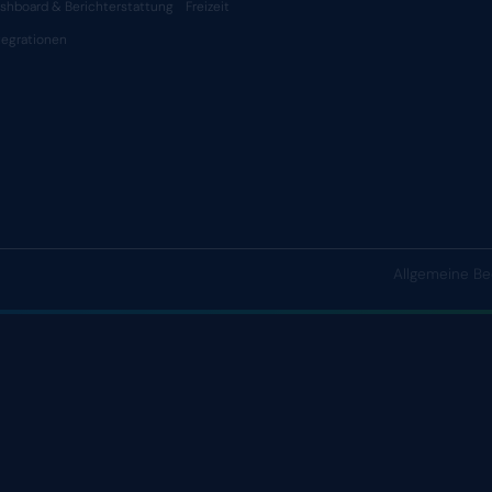
TEAMS T
TOGE
PRODUCT
LÖSUNG
WICHTIGE FUNKTIONEN
NACH ME
Personalplanung
Produktio