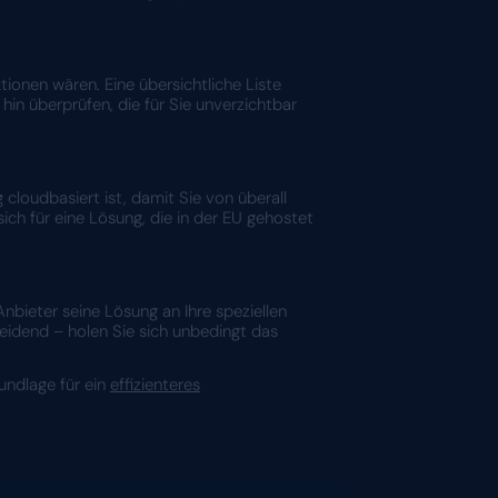
und finden die Lösung, die Ihre individuellen 
ents. Welche Aufgaben nehmen den meisten Raum ei
Informationen sind vielleicht nicht leicht zugängli
rbessern soll.
htigen
llte nicht nur aktuelle Bedürfnisse abdecken, sonder
flexibel ist, damit Sie auch in Zukunft alle Anfor
iche, aber wünschenswerte Funktionen wären. Eine
Anbieter gezielt auf die Funktionen hin überprüfen, 