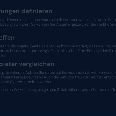
en bringen Sie Klarheit in den Auswahlprozess 
ne Bestandsaufnahme machen
ick auf den aktuellen Stand Ihres Personalmanagem
Sie dringend angehen wollen? Und welche wichtigen 
 Sie schnell, welche Bereiche Ihre neue Lösung ve
unftsperspektiven berücksic
hin entwickelt sich Ihr Hotel? Ihr digitales WFM so
n. Setzen Sie auf eine Lösung, die skalierbar und 
re Anforderungen definieren
FM-Lösung unbedingt können muss – und was zusätzl
Ihnen, die richtige Lösung zu finden. So können Sie 