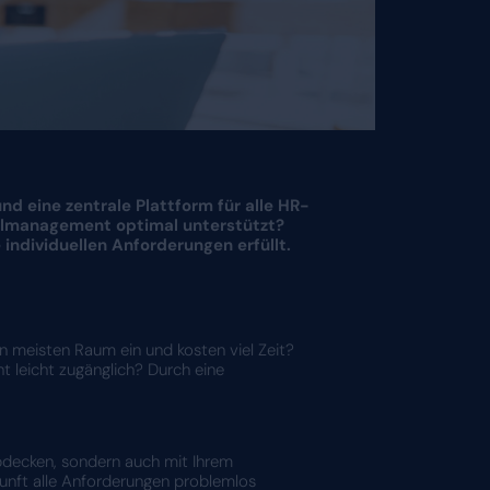
fizienz, bessere Planbarkeit und eine zentral
hrem Hotel passt und Ihr Personalmanagement 