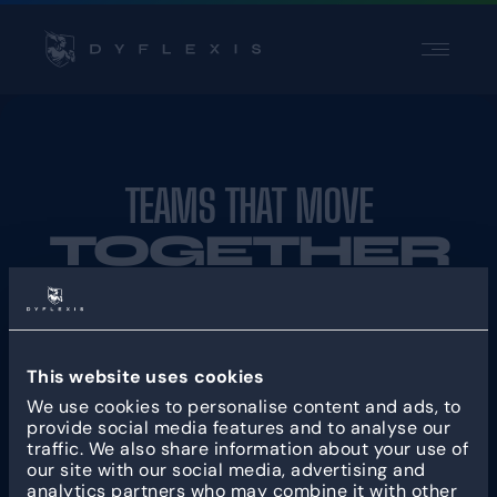
PRODUKT
PRODUKT
BRANCHEN
BRANCHEN
INSPIRATION
INSPIRATION
TEAMS THAT MOVE
PARTNER
PARTNER
TOGETHER
PREISE
PREISE
Kontakt
Kontakt
PRODUCT
LÖSUNG
Support
Support
This website uses cookies
Login
Login
WICHTIGE
NACH MEINER
We use cookies to personalise content and ads, to
FUNKTIONEN
BRANCHE
provide social media features and to analyse our
traffic. We also share information about your use of
Personalplanung
Produktion & Logistik
our site with our social media, advertising and
Arbeitszeiterfassung
Einzelhandel & Lagerhaltung
analytics partners who may combine it with other