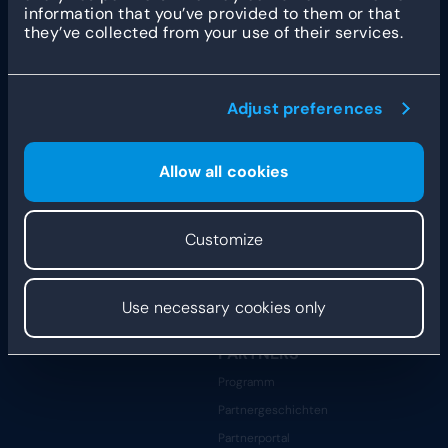
Eine Demo anfordern
Eine Demo anfordern
information that you’ve provided to them or that
App
Gesundheitswesen & Soziales
they’ve collected from your use of their services.
Stempeluhr
Gastronomie
Dashboard & Berichterstattung
Freizeit
Integrationen
Adjust preferences
INSPIRATION
DYFLEXIS
KNOWLEDGE HUB
ÜBER UNS
Allow all cookies
Blogs & Neuigkeiten
Unsere Geschichte
Kundenberichte
Das Team
Sicherheit
Stellenangebote
Customize
Statusseite
Ressourcen für
Use necessary cookies only
Entwicklerteams
PARTNERS
Programm
Partnergeschichten
Partnerportal