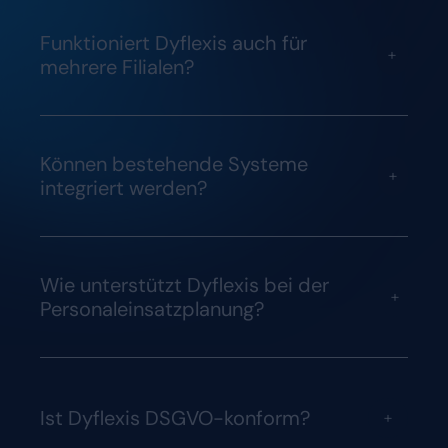
Funktioniert Dyflexis auch für
+
mehrere Filialen?
Können bestehende Systeme
+
integriert werden?
Wie unterstützt Dyflexis bei der
+
Personaleinsatzplanung?
Ist Dyflexis DSGVO-konform?
+