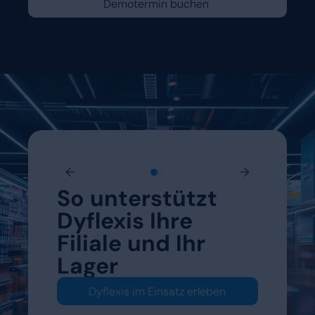
Demotermin buchen
←
→
elche
So unterstützt
Sehe
 Haus
Dyflexis Ihre
Skill
Filiale und Ihr
habe
Lager
welc
keln
weit
Dyflexis im Einsatz erleben
sollt