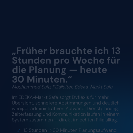
„Früher brauchte ich 13
Stunden pro Woche für
die Planung — heute
30 Minuten.“
Mouhammed Safa, Filialleiter, Edeka-Markt Safa
Im EDEKA-Markt Safa sorgt Dyflexis für mehr
Übersicht, schnellere Abstimmungen und deutlich
weniger administrativen Aufwand. Dienstplanung,
Zeiterfassung und Kommunikation laufen in einem
System zusammen — direkt im echten Filialalltag.
13 Stunden → 30 Minuten Planungsaufwand