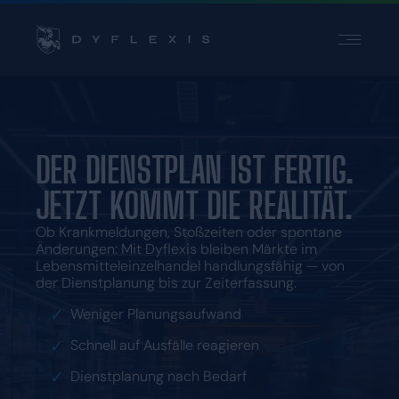
PRODUKT
BRANCHEN
INSPIRATION
DER DIENSTPLAN IST FERTIG.
PARTNER
JETZT KOMMT DIE REALITÄT.
PREISE
Ob Krankmeldungen, Stoßzeiten oder spontane
Änderungen: Mit Dyflexis bleiben Märkte im
Kontakt
Lebensmitteleinzelhandel handlungsfähig — von
der Dienstplanung bis zur Zeiterfassung.
Support
Login
Weniger Planungsaufwand
Schnell auf Ausfälle reagieren
Dienstplanung nach Bedarf