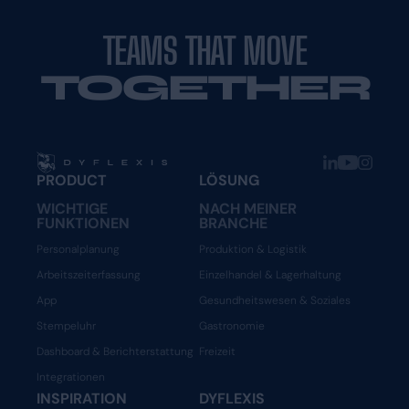
TEAMS THAT MOVE
TOGETHER
PRODUCT
LÖSUNG
WICHTIGE
NACH MEINER
FUNKTIONEN
BRANCHE
Personalplanung
Produktion & Logistik
Arbeitszeiterfassung
Einzelhandel & Lagerhaltung
App
Gesundheitswesen & Soziales
Stempeluhr
Gastronomie
Dashboard & Berichterstattung
Freizeit
Integrationen
INSPIRATION
DYFLEXIS