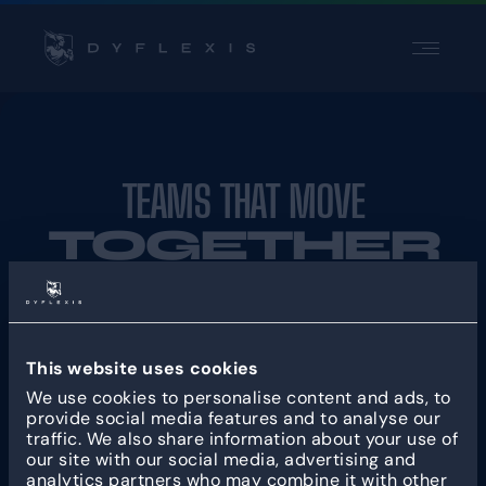
PRODUKT
PRODUKT
BRANCHEN
BRANCHEN
INSPIRATION
INSPIRATION
TEAMS THAT MOVE
PARTNER
PARTNER
TOGETHER
PREISE
PREISE
Kontakt
Kontakt
PRODUCT
LÖSUNG
Support
Support
This website uses cookies
Login
Login
WICHTIGE
NACH MEINER
We use cookies to personalise content and ads, to
FUNKTIONEN
BRANCHE
provide social media features and to analyse our
traffic. We also share information about your use of
Personalplanung
Produktion & Logistik
our site with our social media, advertising and
Arbeitszeiterfassung
Einzelhandel & Lagerhaltung
analytics partners who may combine it with other