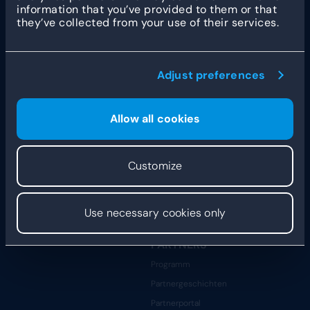
Eine Demo anfordern
Eine Demo anfordern
information that you’ve provided to them or that
App
Gesundheitswesen & Soziales
they’ve collected from your use of their services.
Stempeluhr
Gastronomie
Dashboard & Berichterstattung
Freizeit
Integrationen
Adjust preferences
INSPIRATION
DYFLEXIS
KNOWLEDGE HUB
ÜBER UNS
Allow all cookies
Blogs & Neuigkeiten
Unsere Geschichte
Kundenberichte
Das Team
Sicherheit
Stellenangebote
Customize
Statusseite
Ressourcen für
Use necessary cookies only
Entwicklerteams
PARTNERS
Programm
Partnergeschichten
Partnerportal