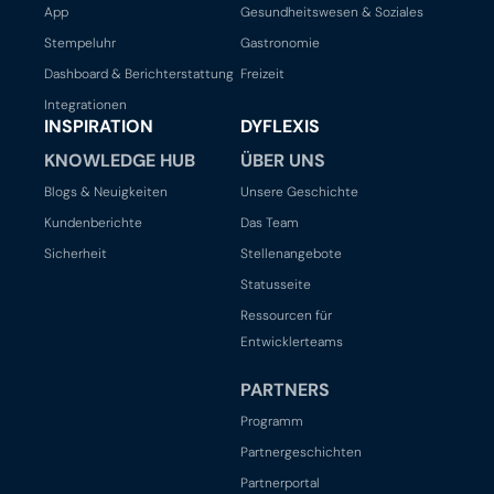
Eine Demo anfordern
Eine Demo anfordern
App
Gesundheitswesen & Soziales
Stempeluhr
Gastronomie
Dashboard & Berichterstattung
Freizeit
Integrationen
INSPIRATION
DYFLEXIS
KNOWLEDGE HUB
ÜBER UNS
Blogs & Neuigkeiten
Unsere Geschichte
Kundenberichte
Das Team
Sicherheit
Stellenangebote
Statusseite
Ressourcen für
Entwicklerteams
PARTNERS
Programm
Partnergeschichten
Partnerportal