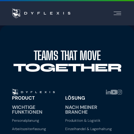
PRODUKT
PRODUKT
BRANCHEN
BRANCHEN
INSPIRATION
INSPIRATION
TEAMS THAT MOVE
PARTNER
PARTNER
TOGETHER
PREISE
PREISE
Kontakt
Kontakt
PRODUCT
LÖSUNG
Support
Support
Login
Login
WICHTIGE
NACH MEINER
FUNKTIONEN
BRANCHE
Personalplanung
Produktion & Logistik
Arbeitszeiterfassung
Einzelhandel & Lagerhaltung