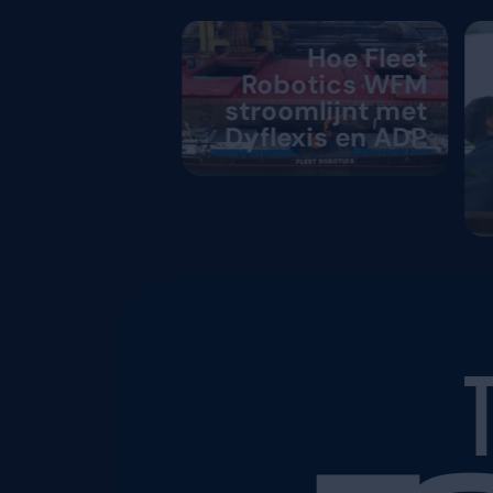
Andere kla
Hoe 
Robotics
stroomlijn