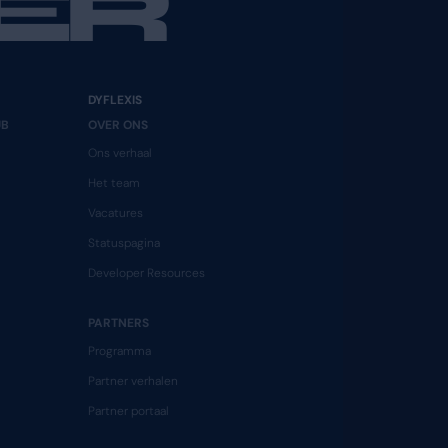
softwa
trendbewust van
binnen
HAT MOVE