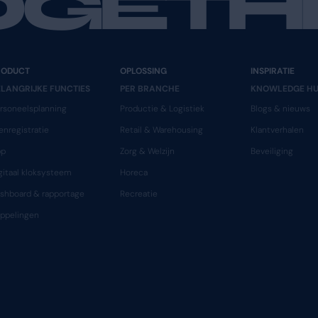
n ADP
innovatie en
menselijkheid
combineert
TEAMS T