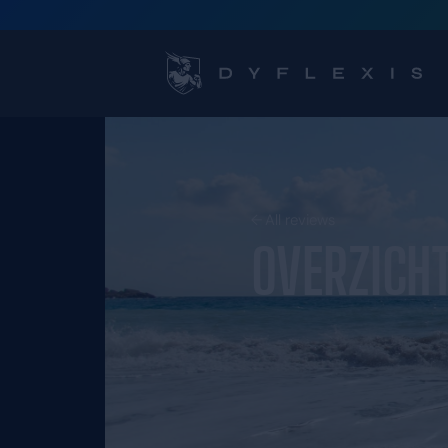
All reviews
OVE