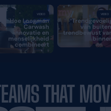
ntverhalen
Fleet
VIDEO
 WFM
Hoe Loogman
t met
Carwash