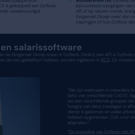
en houden. Denk hierbij aan productiepieken. De a
ningen en urenregistratie ligt wel bij de HR-
j zetten de geregistreerde uren immers om naar te
andmatige manier te vervangen door een
g, is dat proces eenvoudiger en minder