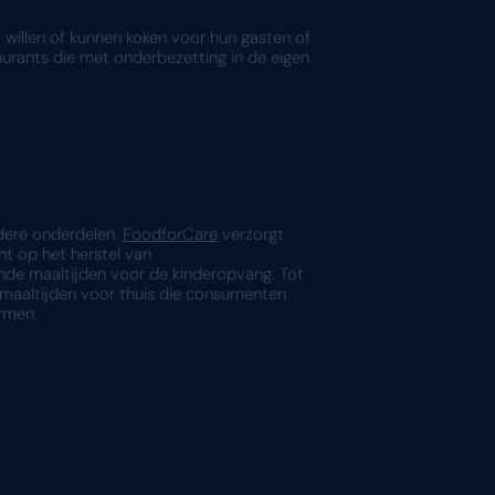
lszaken. Hoe maakte digitalisering dit mogel
je nog steeds terug: Bij het bereiden en aanbieden
s je weet dat het om bijna 30.000 maaltijden per d
tenten
echten voor klanten die zelf niet willen of kunne
chiatrie. Maar ook hotels en restaurants die met o