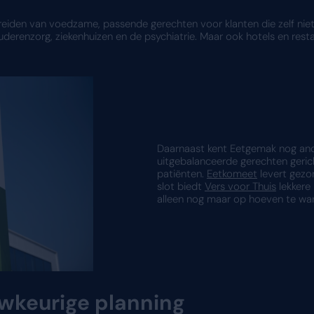
erkers – met dezelfde bezetting op personee
voort uit een groentewinkel. Deze signatuur vind 
ngrediënten centraal. Dat is best een uitdaging al
k Groep
n Nederland
 diëtisten, productiemedewerkers en voedingsassis
p maat, lekker en duurzaam
rd in het vers bereiden van voedzame, passende ger
 onder meer de ouderenzorg, ziekenhuizen en de psy
te maken hebben.