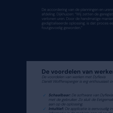
Omdat hun klanten elke d
feestdagen. Zo koken ze d
de ontvangst-, de inpak- 
dag continu eten en drin
In het verleden had de HR
rooster precies in elkaar
urenregistratie en planni
dagtaak. We moesten slim
uitvoeren? Het antwoord hi
Ontzorging 
Door het planningsproces e
klokken. Volgens de HR-d
Dyflexis. Hierin liggen on
Bij Eetgemak kozen ze er 
ziekenhuizen hebben wel ee