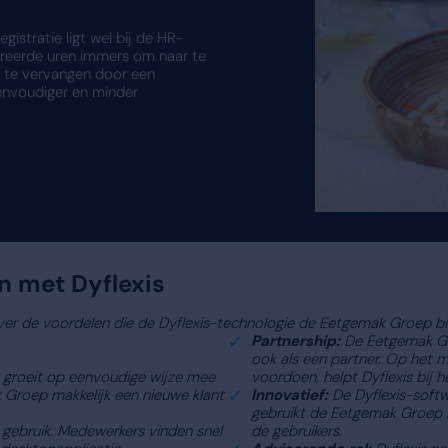
ag eten nodig hebben, is de productielocatie van
oor een dag- en een avond/nachtshift. Naast de keu
en de transportafdeling. In de twee grote ziekenhu
ken aan. Zie dan maar eens op accurate wijze een 
-afdeling nog wel eens discussies met medewerkers 
 zat. Daniël Wolffensperger, HR-directeur bij de E
ng op in Excel-sheets. Dat werkt prima zolang je een
mer gaan werken. We stelden onszelf de vraag: hoe
erop was vrij duidelijk: door digitalisering.”
is cruciaal
n de urenregistratie te digitaliseren, ontzorg je je
irecteur werk je hierdoor vooral ook transparante
der meer de gewerkte uren en de verlofdagen duidelij
voor dat een afdelingshoofd van Eetgemak of een d
n specifieke planner. “HR kan dat namelijk zelf niet 