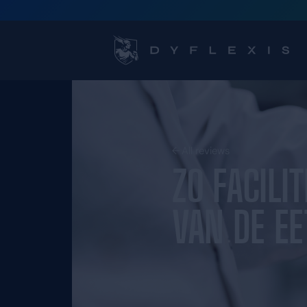
All reviews
ZO F
VAN