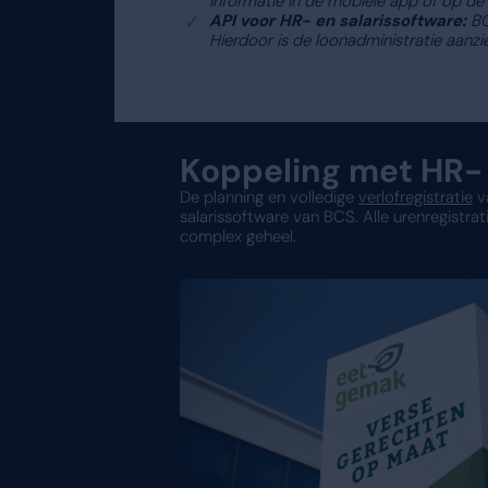
waar we rekening mee moet
De accordering van de plan
afdeling. Dijkhuizen: “Wi
verlonen uren. Door de h
gedigitaliseerde oplossin
foutgevoelig geworden.”