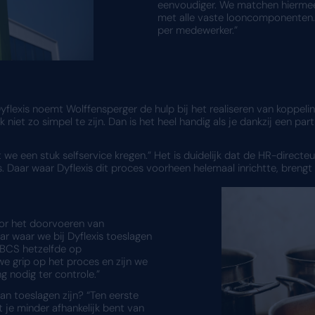
van werken met Dyflexis
met Dyflexis
erg enthousiast over de voordelen die de Dyflexis
ware van Dyflexis groeit op eenvoudige wijze mee
sluit de Eetgemak Groep makkelijk een nieuwe klant
ie is eenvoudig in gebruik. Medewerkers vinden snel
ele app of op de desktopapplicatie.
arissoftware:
BCS is gekoppeld aan Dyflexis.
ministratie aanzienlijk vereenvoudigd.