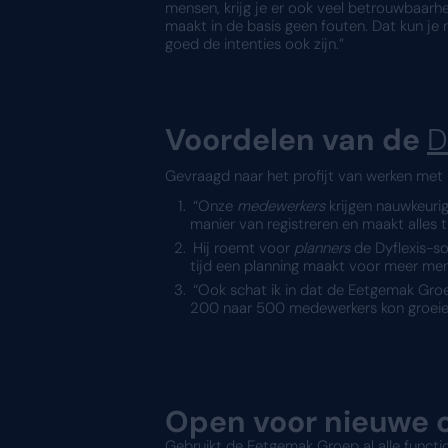
Koppeling m
De planning en volledige
v
salarissoftware van BCS. 
complex geheel.