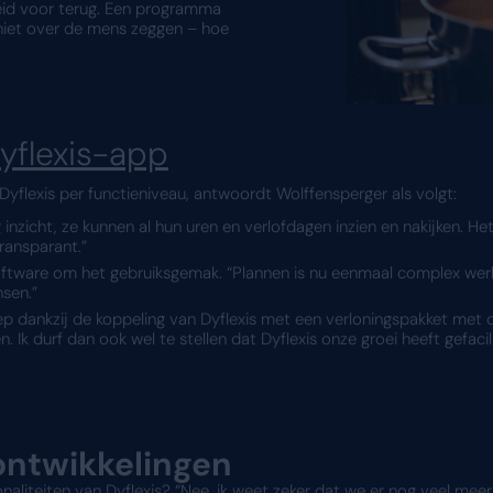
et HR- en salarissoft
erlofregistratie
van de Eetgemak Groep staan in Dyf
Alle urenregistraties die een geldeffect hebben, wo