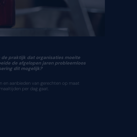
rijkste prioriteit. Toch blijkt in de praktijk d
emak Groep. Deze organisatie groeide de afgel