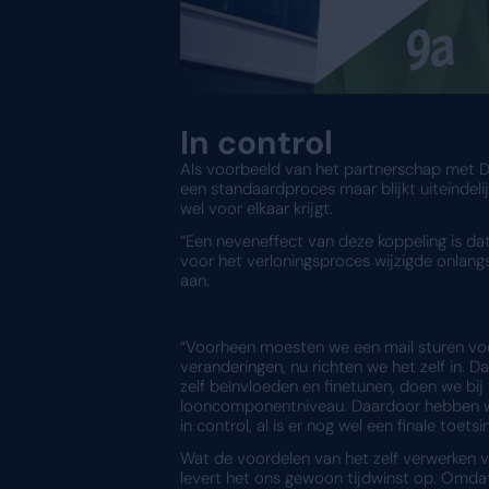
De voordelen 
De voordelen van werken 
Daniël Wolffensperger is 
Schaalbaar:
De soft
met de gebruiker. Zo 
aan op de oplossing.
Intuïtief:
De applicat
informatie in de mobi
API voor HR- en sal
Hierdoor is de loonad