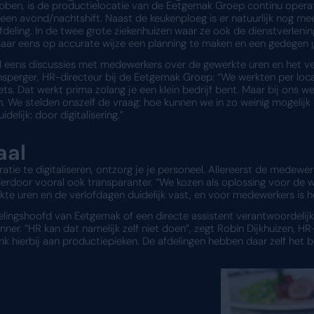
oor nauwkeurige plann