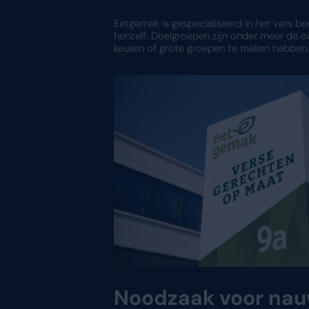
van 200 naar 500 medew
De
Eetgemak Groep
komt 
staat de
versheid
van de i
Facts over de Eetgema
Medewerkers:
500
Bestaat uit:
4 merken
Branches:
meerdere i
Productieteam:
koks,
Kernwoorden:
vers, o
Eetgemak is gespecialisee
henzelf. Doelgroepen zijn
keuken of grote groepen 