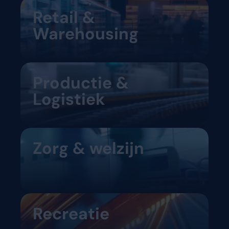
Retail &
Warehousing
Productie &
Logistiek
Zorg & welzijn
Recreatie