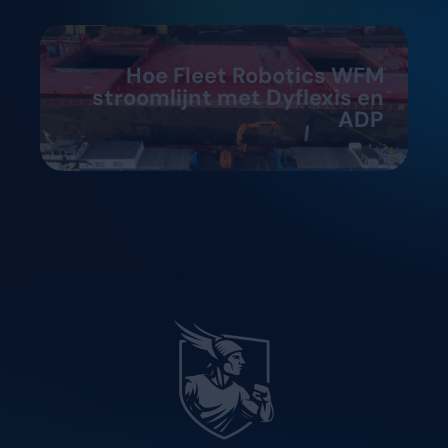
Hoe Fleet Robotics WFM
stroomlijnt met Dyflexis en
ADP