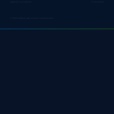
Algemene voorwaarden
Privacybeleid
© 2026 Dyflexis. Alle rechten voorbehouden.