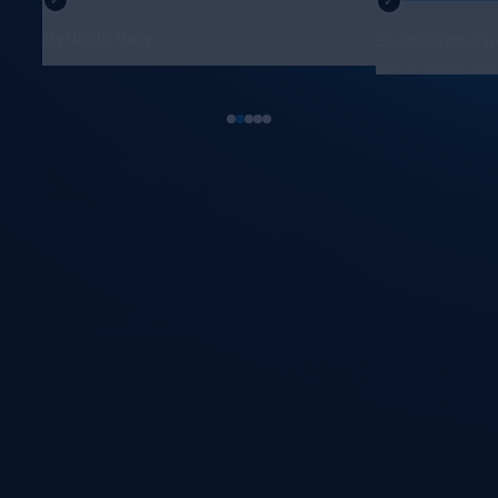
Roosteren & tr
Beschikbaarheid & capaciteit
Wie en hoeveel mensen heb ik tot beschikking?
Verlof
Verwerk eenvoudig zowel afwezigheden als verlof in
één overzicht.
Capaciteit
Houd rekening met zowel contract regels als met
skills en voorkeuren.