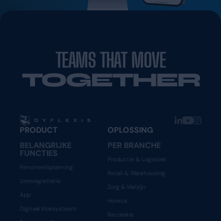
TEAMS THAT MOVE
TOGETHER
PRODUCT
OPLOSSING
BELANGRIJKE
PER BRANCHE
FUNCTIES
Productie & Logistiek
Personeelsplanning
Retail & Warehousing
Urenregistratie
Zorg & Welzijn
App
Horeca
Digitaal kloksysteem
Recreatie