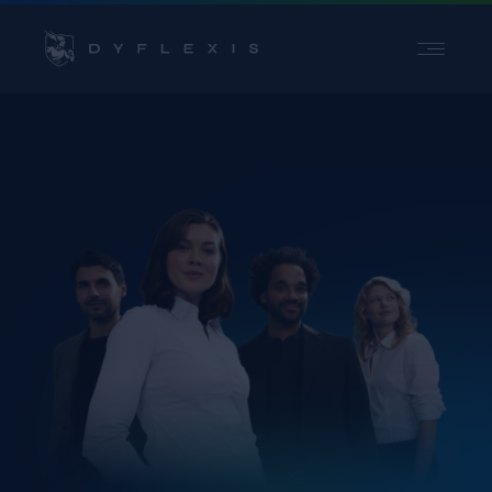
PRODUCT
SECTOREN
INSPIRATIE
PARTNERS
PRIJZEN
Contact
Support
Login
Kies een taal