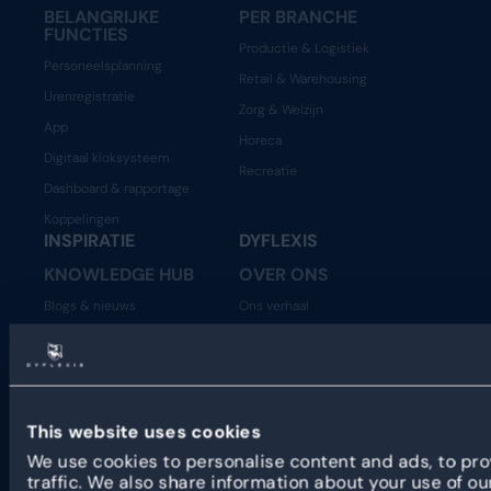
BELANGRIJKE
PER BRANCHE
FUNCTIES
Productie & Logistiek
Personeelsplanning
Retail & Warehousing
Urenregistratie
Zorg & Welzijn
App
Horeca
Digitaal kloksysteem
Recreatie
Dashboard & rapportage
Koppelingen
INSPIRATIE
DYFLEXIS
KNOWLEDGE HUB
OVER ONS
Blogs & nieuws
Ons verhaal
Klantverhalen
Het team
Beveiliging
Vacatures
Statuspagina
Developer Resources
This website uses cookies
We use cookies to personalise content and ads, to pro
PARTNERS
traffic. We also share information about your use of ou