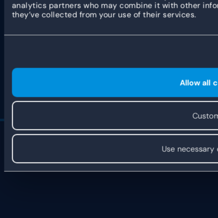
analytics partners who may combine it with other info
Programma
they’ve collected from your use of their services.
Partner verhalen
Partner portaal
Algemene voorwaarden
Privacybeleid
Allow all 
© 2026 Dyflexis. Alle rechten voorbehouden.
Custom
Use necessary 