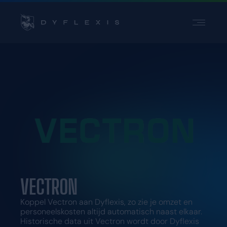
PRODUCT
PRODUCT
SECTOREN
SECTOREN
INSPIRATIE
INSPIRATIE
PARTNERS
PARTNERS
PRIJZEN
PRIJZEN
Contact
Contact
Support
Support
VECTRON
Login
Login
Kies een taal
Koppel Vectron aan Dyflexis, zo zie je omzet en
personeelskosten altijd automatisch naast elkaar.
Historische data uit Vectron wordt door Dyflexis