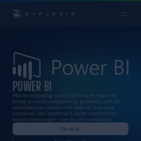
PRODUCT
PRODUCT
SECTOREN
SECTOREN
INSPIRATIE
INSPIRATIE
PARTNERS
PARTNERS
PRIJZEN
PRIJZEN
POWER BI
Contact
Contact
Met de koppeling tussen Dyflexis en Power BI
breng je personeelsplanning, gewerkte uren en
Support
Support
arbeidskosten samen met data uit je andere
Login
Login
systemen. Eén dashboard, beter overzicht en
betere beslissingen over je personeelsinzet.
Kies een taal
Dit wil ik!