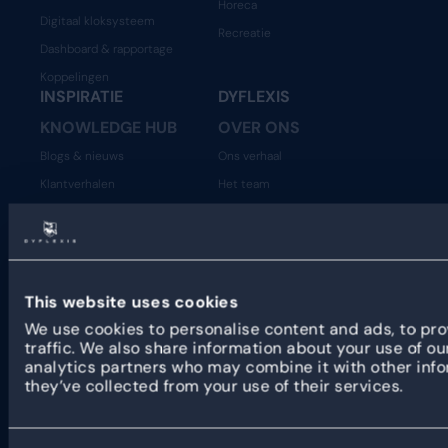
Horeca
Digitaal kloksysteem
Recreatie
Dashboard & rapportage
Koppelingen
INSPIRATIE
DYFLEXIS
KNOWLEDGE HUB
OVER ONS
Blogs & nieuws
Ons verhaal
Klantverhalen
Het team
Beveiliging
Vacatures
Statuspagina
Developer Resources
Open API
This website uses cookies
We use cookies to personalise content and ads, to pro
PARTNERS
traffic. We also share information about your use of ou
analytics partners who may combine it with other info
Programma
they’ve collected from your use of their services.
Partner verhalen
Partner portaal