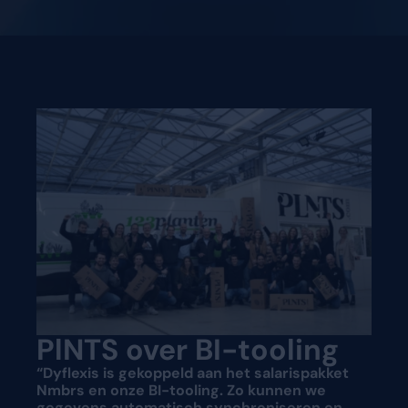
PlNTS over BI-tooling
“Dyflexis is gekoppeld aan het salarispakket
Nmbrs en onze BI-tooling. Zo kunnen we
gegevens automatisch synchroniseren en