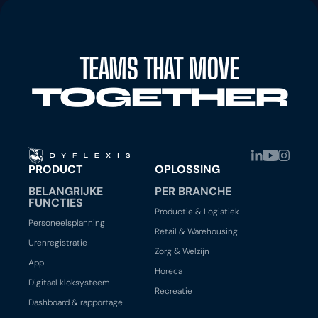
TEAMS THAT MOVE
TOGETHER
PRODUCT
OPLOSSING
BELANGRIJKE
PER BRANCHE
FUNCTIES
Productie & Logistiek
Personeelsplanning
Retail & Warehousing
Urenregistratie
Zorg & Welzijn
App
Horeca
Digitaal kloksysteem
Recreatie
Dashboard & rapportage