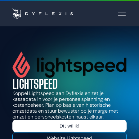
PRODUCT
PRODUCT
SECTOREN
SECTOREN
INSPIRATIE
INSPIRATIE
PARTNERS
PARTNERS
PRIJZEN
PRIJZEN
LIGHTSPEED
Koppel Lightspeed aan Dyflexis en zet je
Contact
Contact
kassadata in voor je personeelsplanning en
Support
Support
kostenbeheer. Plan op basis van historische
omzetdata en stuur bewuster op je marge met
Login
Login
omzet en personeelskosten naast elkaar.
Kies een taal
Dit wil ik!
Website Lightspeed