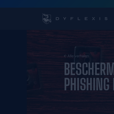
Alle verhal
BES
PHI