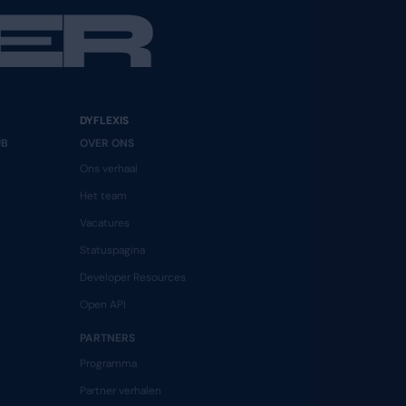
tuurd). Dit zorgt ervoor dat zelfs als het wachtwo
ds vaker voorkomen, is het implementeren van tweev
eiligingslaag toe te voegen, wordt het risico dat 
ilig.
 je Dyflexis account en ervaar de gemoedsrust die vo
ingen van online criminaliteit.