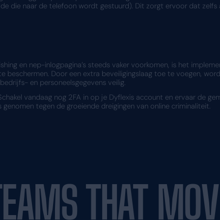
oende om alleen een wachtwoord te bemachtigen. Zel
 krijgen tot het account. Dit maakt het aanzienlijk
ginafraude
ootsen van inlogpagina’s een steeds vaker gebruikt
agina van een organisatie, maar worden beheerd doo
ite het account direct kan worden gehackt.
oeren van het wachtwoord altijd gevraagd om een
ctor, worden gestolen wachtwoorden vrijwel waarde
tweevoudige verificatie 
is biedt 2FA een aanzienlijk hogere mate van veilig
voor bedrijven die hun personeelsgegevens willen
 wordt elke poging tot inloggen op het Dyflexis a