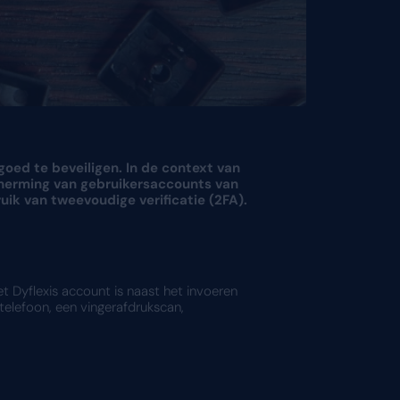
ssentieel om online accounts goed te beveilig
dregistratie is optimale bescherming van ge