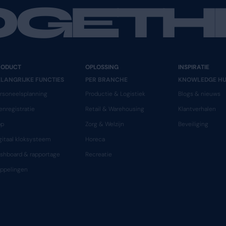
ld een unieke code die naar de telefoon wordt ges
lijft.
reigingen zoals phishing en nep-inlogpagina’s stee
yflexis account te beschermen. Door een extra bev
rkleind en blijven bedrijfs- en personeelsgegevens ve
ng een topprioriteit. Schakel vandaag nog 2FA in op
ige maatregel is genomen tegen de groeiende dreig