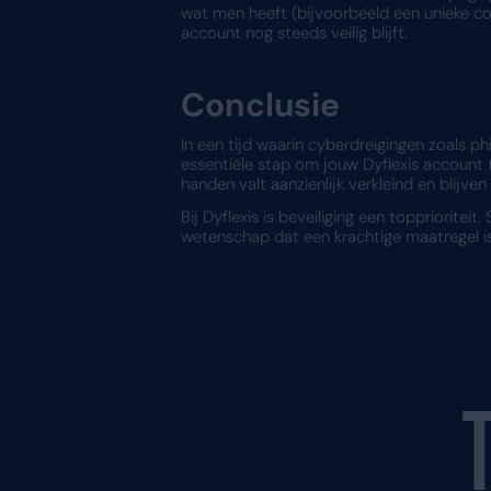
Met 2FA is het niet vold
factor nodig om toegang te
Voorkomen van inlogpa
Naast phishing is het nab
lijken op de echte inlogp
gegevens op zo’n nepwebs
Met 2FA wordt na het inv
hebben tot deze tweede fa
Hoe draagt 
Voor gebruikers van Dyflex
de gebruikers, maar ook 
Door 2FA in te schakelen,