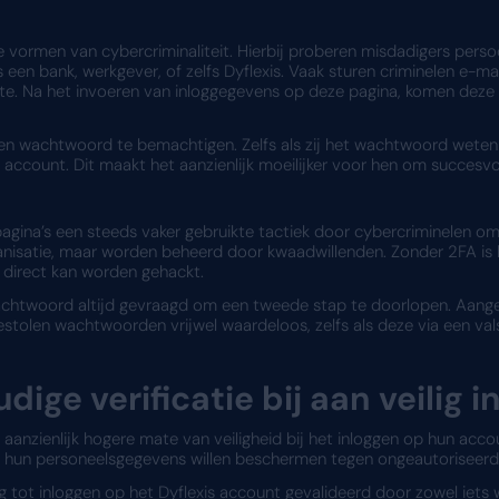
de meest effectieve methoden om deze beveilig
voudige verificatie?
2FA) biedt een extra beveiligingslaag bovenop het 
n tweede factor vereist. Deze tweede factor kan v
fysieke beveiligingssleutel.
weevoudige verificatie 
shing
est voorkomende vormen van cybercriminaliteit. Hi
e entiteit, zoals een bank, werkgever, of zelfs Dyf
ntiek is aan de echte. Na het invoeren van inlogg