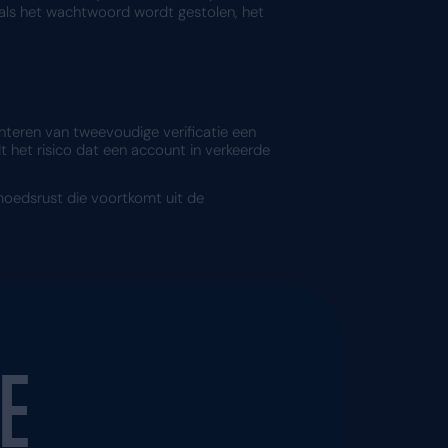
fs als zij het wachtwoord weten te verkrijgen, is
 moeilijker voor hen om succesvol te zijn in hun aa
e tactiek door cybercriminelen om inloggegevens te
r kwaadwillenden. Zonder 2FA is het risico groot 
 tweede stap te doorlopen. Aangezien misdadiger
loos, zelfs als deze via een valse inlogpagina zij
bij aan veilig inloggen 
heid bij het inloggen op hun accounts. Dit is niet a
 beschermen tegen ongeautoriseerde toegang.
ccount gevalideerd door zowel iets wat men weet (h