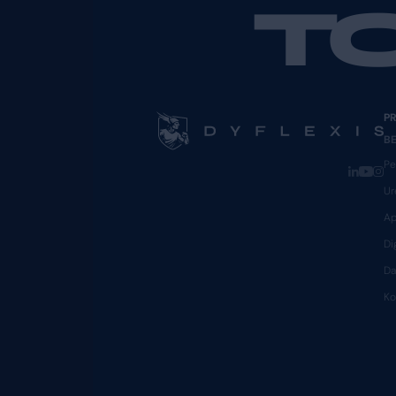
wat men heeft (bijvoorbee
account nog steeds veilig b
Conclusie
In een tijd waarin cyberd
essentiële stap om jouw D
handen valt aanzienlijk ve
Bij Dyflexis is beveiligi
wetenschap dat een kracht