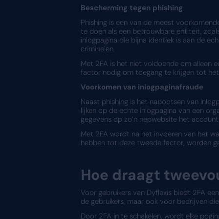
groot belang. Een van 
Wat is twee
Tweevoudige verificatie (
van een wachtwoord ook ee
gezichtsherkenning of een 
Waarom is t
Bescherming tegen phi
Phishing is een van de me
te doen als een betrouwbar
inlogpagina die bijna ide
criminelen.