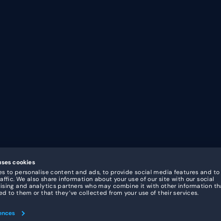
App
Zorg & We
Digitaal kloksysteem
Horeca
Dashboard & rapportage
Recreatie
Koppelingen