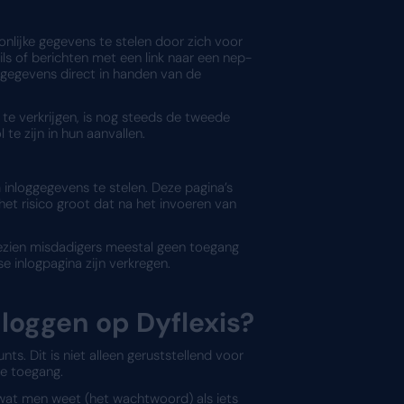
ing te versterken, is het gebruik van tweevou
wachtwoord. Bij het inloggen op het Dyflexis accou
ariëren, zoals een code via een telefoon, een vin
zo belangrijk?
erbij proberen misdadigers persoonlijke gegevens 
lexis. Vaak sturen criminelen e-mails of berichten 
egevens op deze pagina, komen deze gegevens direct