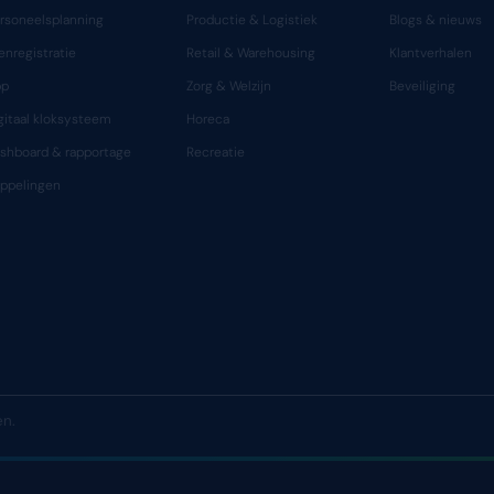
PRODUCT
OPLOSSI
BELANGRIJKE FUNCTIES
PER BRA
Personeelsplanning
Productie
Urenregistratie
Retail & 
App
Zorg & We
Digitaal kloksysteem
Horeca
Dashboard & rapportage
Recreatie
Koppelingen