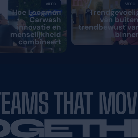
ntverhalen
Fleet
VIDEO
 WFM
Hoe Loogman
t met
Carwash
n ADP
innovatie en
menselijkheid