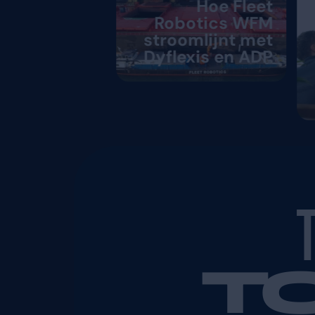
Andere kla
Hoe 
Robotics
stroomlijn
Dyflexis e