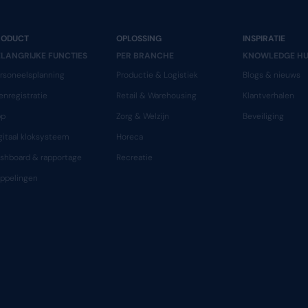
combineert
TEAMS T
TOGE