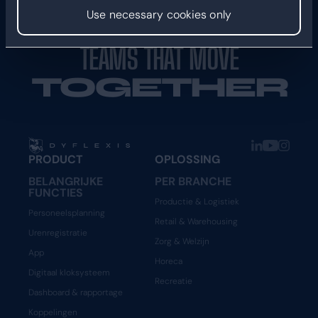
Use necessary cookies only
TEAMS THAT MOVE
TOGETHER
PRODUCT
OPLOSSING
BELANGRIJKE
PER BRANCHE
FUNCTIES
Productie & Logistiek
Personeelsplanning
Retail & Warehousing
Urenregistratie
Zorg & Welzijn
App
Horeca
Digitaal kloksysteem
Recreatie
Dashboard & rapportage
Koppelingen