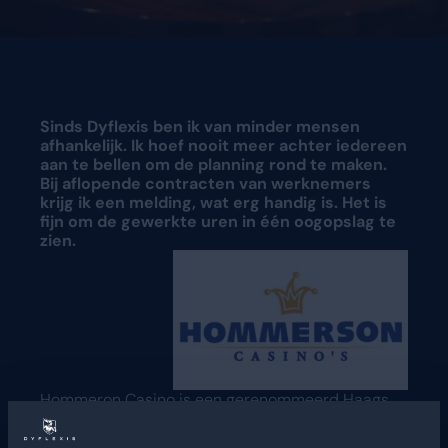
Vraag een demo aan
Vraag een demo aan
Sinds Dyflexis ben ik van minder mensen
afhankelijk. Ik hoef nooit meer achter iedereen
aan te bellen om de planning rond te maken.
Bij aflopende contracten van werknemers
krijg ik een melding, wat erg handig is. Het is
fijn om de gewerkte uren in één oogopslag te
zien.
Hommeron Casino
is een gerenommeerd Haags
bedrijf met 130 jaar historie, waar je met gratis
entree kunt genieten van speelautomaten en