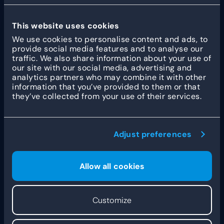
roulette in een warme sfeer.
This website uses cookies
We use cookies to personalise content and ads, to
provide social media features and to analyse our
traffic. We also share information about your use of
our site with our social media, advertising and
Andere klantverhalen
analytics partners who may combine it with other
information that you’ve provided to them or that
they’ve collected from your use of their services.
Hoe Fleet Robotics WFM
Adjust preferences
stroomlijnt met Dyflexis en
ADP
Allow all cookies
Customize