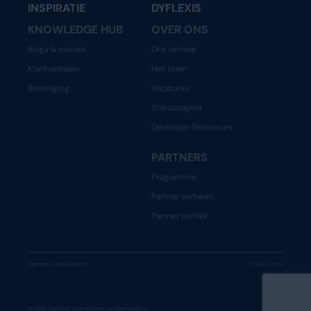
INSPIRATIE
DYFLEXIS
KNOWLEDGE HUB
OVER ONS
Blogs & nieuws
Ons verhaal
Klantverhalen
Het team
Beveiliging
Vacatures
Statuspagina
Developer Resources
PARTNERS
Programma
Partner verhalen
Partner portaal
Algemene voorwaarden
Privacybeleid
© 2026 Dyflexis. Alle rechten voorbehouden.