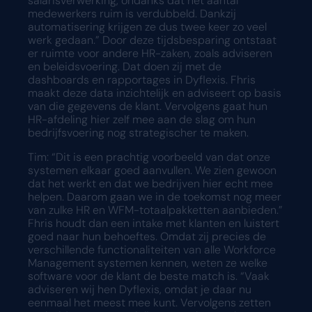
salarisverwerking, ondanks dat het aantal
medewerkers ruim is verdubbeld. Dankzij
automatisering krijgen ze dus twee keer zo veel
werk gedaan.” Door deze tijdsbesparing ontstaat
er ruimte voor andere HR-zaken, zoals adviseren
en beleidsvoering. Dat doen zij met de
dashboards en rapportages in Dyflexis. Fhris
maakt deze data inzichtelijk en adviseert op basis
van die gegevens de klant. Vervolgens gaat hun
HR-afdeling hier zelf mee aan de slag om hun
bedrijfsvoering nog strategischer te maken.
Tim: “Dit is een prachtig voorbeeld van dat onze
systemen elkaar goed aanvullen. We zien gewoon
dat het werkt en dat we bedrijven hier echt mee
helpen. Daarom gaan we in de toekomst nog meer
van zulke HR en WFM-totaalpakketten aanbieden.”
Fhris houdt dan een intake met klanten en luistert
goed naar hun behoeftes. Omdat zij precies de
verschillende functionaliteiten van alle Workforce
Management systemen kennen, weten ze welke
software voor de klant de beste match is. “Vaak
adviseren wij hen Dyflexis, omdat je daar nu
eenmaal het meest mee kunt. Vervolgens zetten