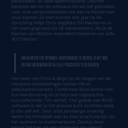
personeels- en salarisadministratie. Daarom
besloten we om de software die we zelf gebruiken
voor onze personeelszaken ook aan te bieden aan
onze klanten. En met succes: vier jaar na de
oprichting helpt Fhris dagelijks 150 klanten en is
het team gegroeid tot 28 medewerkers. Als je de
klanten van Mettom meerekent bedienen we zelfs
400 klanten.”
OM KLANTEN EEN OPTIMALE SHOPERVARING TE BIEDEN, IS HET VAN
BELANG MEDEWERKERS BIJ ALLE PROCESSEN TE BETREKKEN
Het team van Fhris is altijd op de hoogte van de
nieuwste ontwikkelingen binnen HR en
salarisadministratie. Combineer deze kennis met
hun klantervaring en je hebt een regelrechte
succesformule. Tim vertelt: “Het goede aan AFAS-
software is dat je het precies kunt inrichten zoals
je dat zelf wilt. Door onze jarenlange ervaring
weten wij inmiddels wat de
best practices
zijn om
het systeem te implementeren. Dankzij deze
kennis hebben wij een omgeving gecreëerd