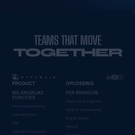
TEAMS THAT MOVE
TOGETHER
PRODUCT
OPLOSSING
BELANGRIJKE
PER BRANCHE
FUNCTIES
Productie & Logistiek
Personeelsplanning
Retail & Warehousing
Urenregistratie
Zorg & Welzijn
App
Horeca
Digitaal kloksysteem
Recreatie