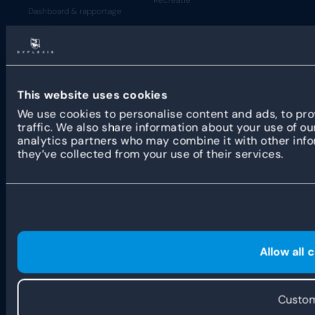
Dashboard & rapportage
Koppelingen
INSPIRATIE
DYFLEXIS
KNOWLEDGE HUB
OVER ONS
Blogs & nieuws
Ons verhaal
This website uses cookies
Klantverhalen
Het team
We use cookies to personalise content and ads, to pro
traffic. We also share information about your use of ou
Beveiliging
Vacatures
analytics partners who may combine it with other info
Statuspagina
they’ve collected from your use of their services.
Developer Resources
PARTNERS
Programma
Partner verhalen
Allow all 
Partner portaal
Custom
Algemene voorwaarden
Privacybeleid