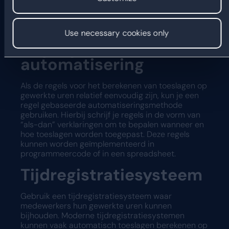
gewerkte uren te automatiseren. Dit is afhankelijk
van de complexiteit van de berekeningen en de
beschikbare technologie.
Use necessary cookies only
Regel gebaseerde
automatisering
Als de regels voor het berekenen van toeslagen op
gewerkte uren relatief eenvoudig zijn, kun je een
regel gebaseerde automatiseringsmethode
gebruiken. Hierbij schrijf je regels in de vorm van
“als-dan” verklaringen om te bepalen wanneer en
hoe toeslagen worden toegepast. Deze regels
kunnen worden geïmplementeerd in
programmeercode of in een spreadsheet.
Tijdregistratiesysteem
Gebruik een tijdregistratiesysteem waar
medewerkers hun gewerkte uren kunnen
bijhouden. Moderne tijdregistratiesystemen
kunnen vaak automatisch toeslagen berekenen op