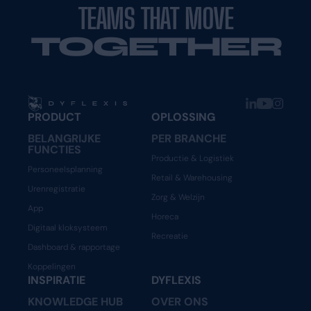
TEAMS THAT MOVE
TOGETHER
PRODUCT
OPLOSSING
BELANGRIJKE
PER BRANCHE
FUNCTIES
Productie & Logistiek
Personeelsplanning
Retail & Warehousing
Urenregistratie
Zorg & Welzijn
App
Horeca
Digitaal kloksysteem
Recreatie
Dashboard & rapportage
Koppelingen
INSPIRATIE
DYFLEXIS
KNOWLEDGE HUB
OVER ONS