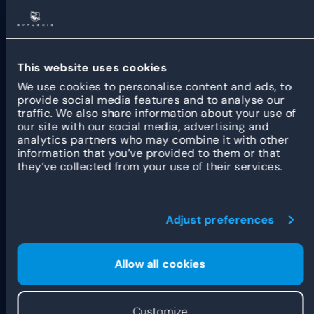
de
salarisadministratieafdeling
of een externe
salarisadministrateur alle salarissen en toeslagen.
Zij zijn verantwoordelijk voor het juist vertalen van
bepaalde gewerkte uren naar de toeslagen die
van toepassing zijn. De salarisadministratie
This website uses cookies
berekent de toeslagen en regelt de uitbetaling van
We use cookies to personalise content and ads, to
het juiste bedrag aan personeelsleden.
provide social media features and to analyse our
Het is belangrijk dat werkgevers en medewerkers
traffic. We also share information about your use of
beide weten wie wanneer recht heeft op bepaalde
our site with our social media, advertising and
toeslagen. Dit leggen zij vast in de
analytics partners who may combine it with other
arbeidsovereenkomst. Twijfel je of heb je vragen
information that you’ve provided to them or that
over bepaalde toeslagen? Neem dan contact op
they’ve collected from your use of their services.
met je
HR-afdeling
of met een juridisch adviseur
om de specifieke situatie te verduidelijken en te
voldoen aan de wettelijke vereisten.
Adjust preferences
Vanaf nu gaan we het
Allow all cookies
helemaal anders doen!
Er verschillende manieren om toeslagen op
Customize