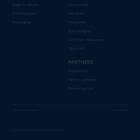
Blogs & nieuws
Ons verhaal
Klantverhalen
Het team
Beveiliging
Vacatures
Statuspagina
Developer Resources
Open API
PARTNERS
Programma
Partner verhalen
Partner portaal
Algemene voorwaarden
Privacybeleid
© 2026 Dyflexis. Alle rechten voorbehouden.