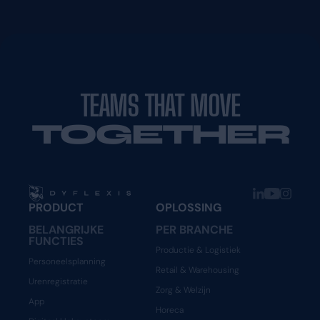
TEAMS THAT MOVE
TOGETHER
PRODUCT
OPLOSSING
BELANGRIJKE
PER BRANCHE
FUNCTIES
Productie & Logistiek
Personeelsplanning
Retail & Warehousing
Urenregistratie
Zorg & Welzijn
App
Horeca