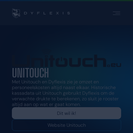
PRODUCT
PRODUCT
SECTOREN
SECTOREN
INSPIRATIE
INSPIRATIE
PARTNERS
PARTNERS
PRIJZEN
PRIJZEN
UNITOUCH
Met Unitouch en Dyflexis zie je omzet en
personeelskosten altijd naast elkaar. Historische
Contact
Contact
kassadata uit Unitouch gebruikt Dyflexis om de
Support
Support
verwachte drukte te berekenen, zo sluit je rooster
altijd aan op wat er gaat komen.
Login
Login
Dit wil ik!
Website Unitouch