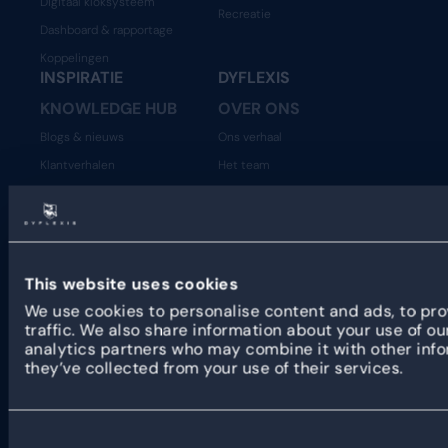
Digitaal kloksysteem
Recreatie
Dashboard & rapportage
Koppelingen
INSPIRATIE
DYFLEXIS
KNOWLEDGE HUB
OVER ONS
Blogs & nieuws
Ons verhaal
Klantverhalen
Het team
Beveiliging
Vacatures
Statuspagina
Developer Resources
Open API
This website uses cookies
We use cookies to personalise content and ads, to pro
PARTNERS
traffic. We also share information about your use of ou
analytics partners who may combine it with other info
Programma
they’ve collected from your use of their services.
Partner verhalen
Partner portaal